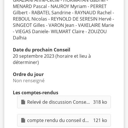
GRAZIANI Anne-Cécile - HOKMAYAN Gabriel -
MENARD Pascal - NAUROY Myriam - PERRET
Gilbert - RABATEL Sandrine - RAYNAUD Rachel -
REBOUL Nicolas - REYNOLD DE SERESIN Hervé -
SINGEOT Gilles - VARON Jean - VAXELAIRE Marie
- VIEGAS Daniele- WILMART Claire - ZOUZOU
Dalhia
Date du prochain Conseil
20 septembre 2023 (horaire et lieu à
déterminer)
Ordre du jour
Non renseigné
Les comptes-rendus
Relevé de discussion Conseil de Quartier du 05.04.pdf
318 ko
compte rendu du conseil de quartier du 15 JUIN 2023.pdf
121 ko