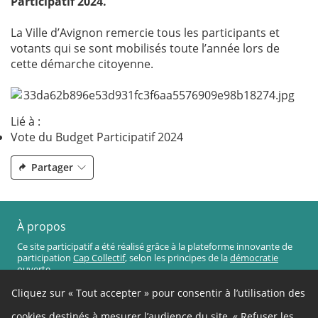
Participatif 2024.
La Ville d’Avignon remercie tous les participants et
votants qui se sont mobilisés toute l’année lors de
cette démarche citoyenne.
Lié à :
Vote du Budget Participatif 2024
Partager
À propos
Ce site participatif a été réalisé grâce à la plateforme innovante de
participation
Cap Collectif
, selon les principes de la
démocratie
ouverte
.
Cliquez sur « Tout accepter » pour consentir à l’utilisation des
Site officiel
Facebook
Twitter
Youtube
cookies destinés à mesurer l’audience du site, « Refuser les