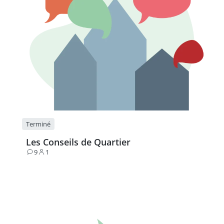
Terminé
Les Conseils de Quartier
9
1
Contributions
Participants