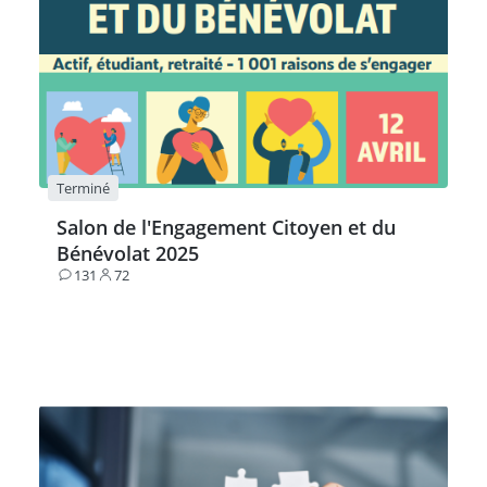
Terminé
Salon de l'Engagement Citoyen et du
Bénévolat 2025
131
72
Contributions
Participants