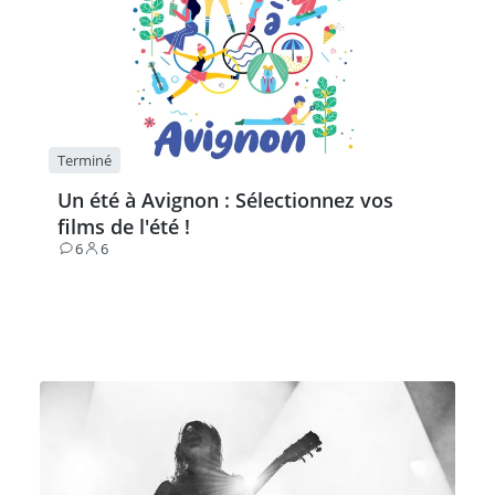
Terminé
Un été à Avignon : Sélectionnez vos
films de l'été !
6
6
Contributions
Participants