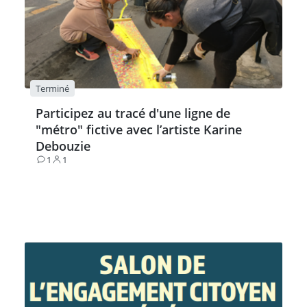
Terminé
Participez au tracé d'une ligne de
"métro" fictive avec l’artiste Karine
Debouzie
1
1
Contributions
Participants