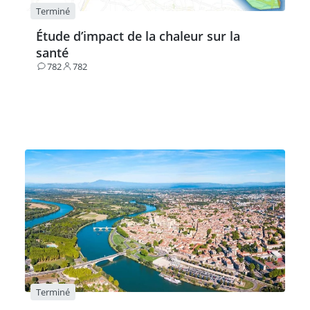
Terminé
Étude d’impact de la chaleur sur la
santé
782
782
Contributions
Participants
Terminé