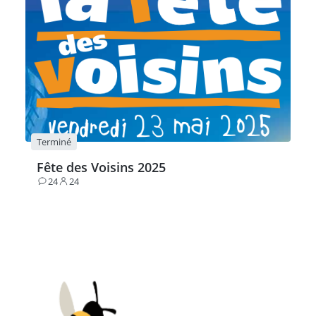
Terminé
Fête des Voisins 2025
24
24
Contributions
Participants