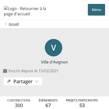
Menu
Accueil
V
Ville d'Avignon
Inscrit depuis le 15/02/2021
Partager
CONTRIBUTIONS
ÉVÈNEMENTS
PROJETS PARTICIPATIFS
300
67
53