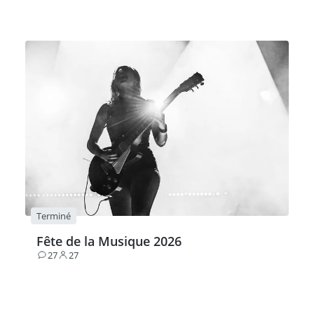
Terminé
Fête de la Musique 2026
27
27
Contributions
Participants