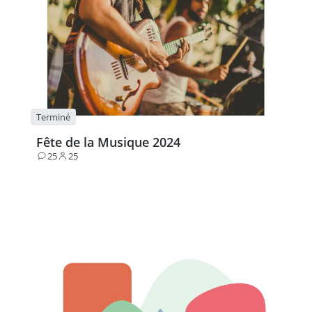
Terminé
Fête de la Musique 2024
25
25
Contributions
Participants