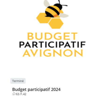
Terminé
Budget participatif 2024
63
42
Contributions
Participants