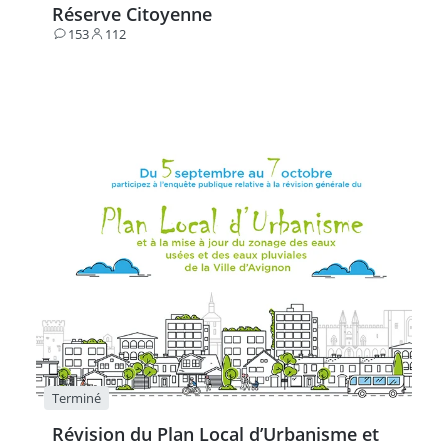
Réserve Citoyenne
153
112
Contributions
Participants
Terminé
Révision du Plan Local d’Urbanisme et