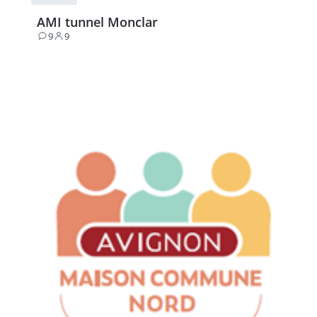
AMI tunnel Monclar
9
9
Contributions
Participants