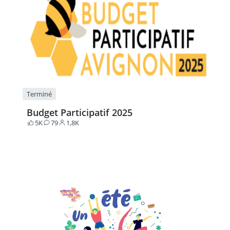
Terminé
Budget Participatif 2025
5K
79
1,8K
Votes
Contributions
Participants